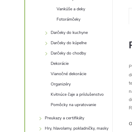
Vankúše a deky
Fotorámčeky
Darčeky do kuchyne
Darčeky do kúpeľne
Darčeky do chodby
Dekorácie
P
Vianočné dekorácie
d
t
Organizéry
n
Kvitnúce čaje a príslušenstvo
d
Pomôcky na upratovanie
R
Preukazy a certifikáty
O
Hry, hlavolamy, pokladničky, masky