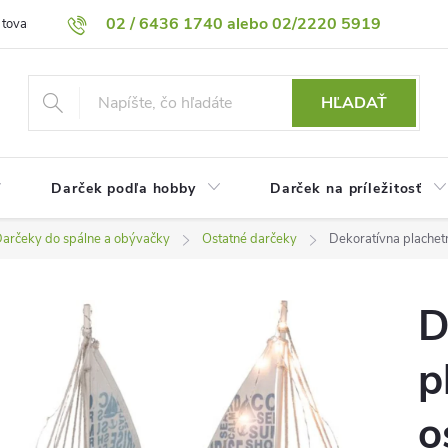
02 / 6436 1740 alebo 02/2220 5919
 tovaru
Vrátenie tovaru
Podmienky ochrany osobných údajov
HĽADAŤ
Darček podľa hobby
Darček na príležitosť
arčeky do spálne a obývačky
Ostatné darčeky
Dekoratívna plachet
D
p
o