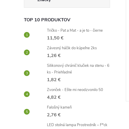
4,76 €
5,47 €
TOP 10 PRODUKTOV
Tričko - Pat a Mat - a je to - čierne
11,50 €
Závesný háčik do kúpeľne 2ks
1,26 €
vodotryskom
Cestoviny penis
Silikonový chránič klučiek na stenu - 6
ks - Priehľadné
3,20 €
1,82 €
Skladom -
DO KOŠÍKA
DO KOŠÍKA
neď
odosielame ihneď
Zvonček - Ešte mi neodzvonilo 50
4,82 €
Kód:
D2781
Kód:
D1247
Falošný kameň
2,76 €
LED stolná lampa Prostredník – F*ck