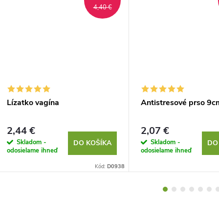
4,40 €
Lízatko vagína
Antistresové prso 9c
2,44 €
2,07 €
Skladom -
Skladom -
DO KOŠÍKA
DO
odosielame ihneď
odosielame ihneď
Kód:
D0938