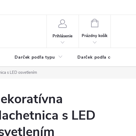
Kontaktné informácie
Veľkoobchodný program
NÁKUPNÝ
KOŠÍK
Prázdny košík
Prihlásenie
Darček podľa typu
Darček podľa ceny
nica s LED osvetlením
ekoratívna
lachetnica s LED
svetlením