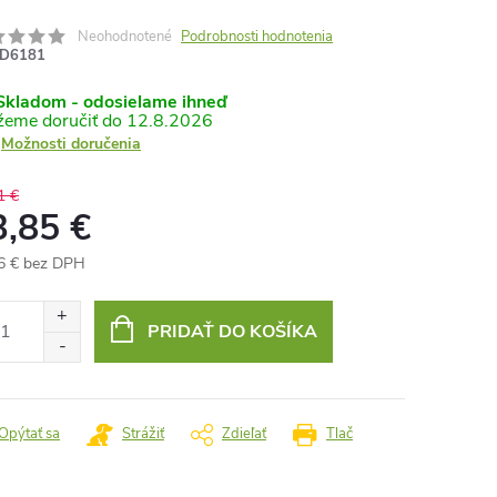
Neohodnotené
Podrobnosti hodnotenia
D6181
kladom - odosielame ihneď
12.8.2026
Možnosti doručenia
1 €
3,85 €
6 € bez DPH
otková
:
PRIDAŤ DO KOŠÍKA
Opýtať sa
Strážiť
Zdieľať
Tlač