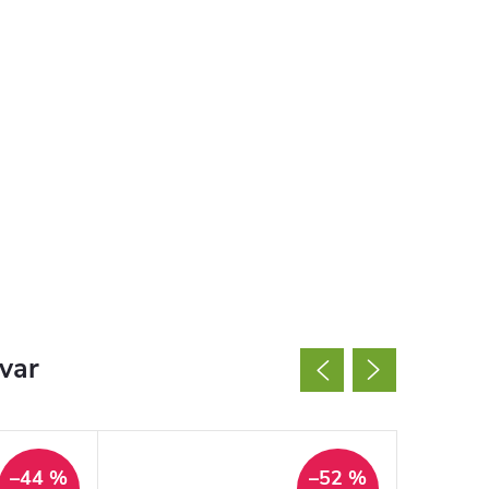
ovar
–44 %
–52 %