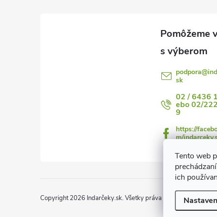
ä
t
i
podpora
@
in
sk
e
02 / 6436 
ebo 02/22
9
https://faceb
m/indarceky.
Tento web p
prechádzaní
ich používa
Copyright 2026
Indarčeky.sk
. Všetky práva vyhradené.
Upraviť
Nastaven