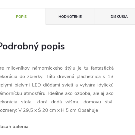
POPIS
HODNOTENIE
DISKUSIA
Podrobný popis
re milovníkov námorníckeho štýlu je tu fantastická
ekorácia do zbierky. Táto drevená plachetnica s 13
eplými bielymi LED diódami svieti a vytvára idylickú
ámornícku atmosféru.
Ideálne ako ozdoba, ale aj ako
ekorácia stola, ktorá dodá vášmu domovu štýl.
ozmery: V 29,5 x Š 20 cm x H 5 cm Obsahuje
bsah balenia
: