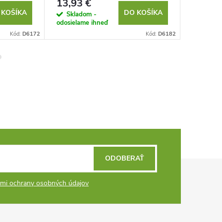
13,93 €
3,60 €
 KOŠÍKA
DO KOŠÍKA
Skladom -
Sklad
odosielame ihneď
odosielam
Kód:
D6172
Kód:
D6182
ODOBERAŤ
mi ochrany osobných údajov