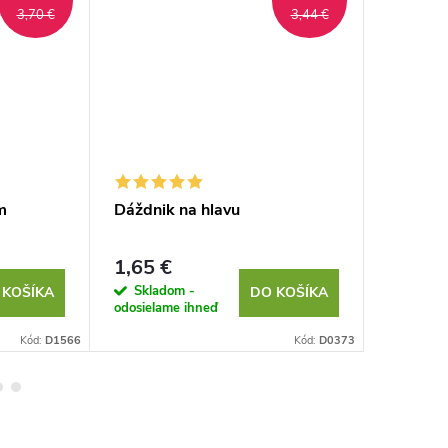
3,70 €
3,44 €
m
Dáždnik na hlavu
Plyšové
1,65 €
1,79 €
Skladom -
Sklad
 KOŠÍKA
DO KOŠÍKA
odosielame ihneď
odosielam
Kód:
D1566
Kód:
D0373