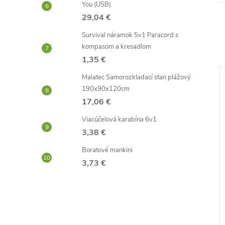
You (USB)
29,04 €
Survival náramok 5v1 Paracord s
kompasom a kresadlom
1,35 €
Malatec Samorozkladací stan plážový
–53 %
–30 %
190x90x120cm
17,06 €
8,78 €
71,51 €
Viacúčelová karabína 6v1
3,38 €
Boratové mankini
3,73 €
uľa s diaľkovým
Drevený domček pre bábiku s
LED pásom 70cm