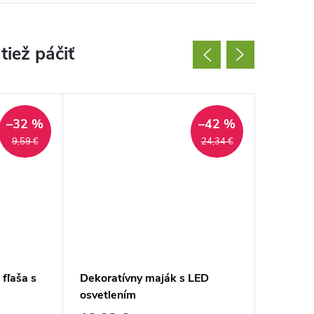
–32 %
–42 %
9,59 €
24,34 €
fľaša s
Dekoratívny maják s LED
Solárne
osvetlením
osvetle
senzor