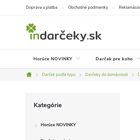
Prejsť
Doprava a platba
Obchodné podmienky
Reklamácia
na
obsah
Horúce NOVINKY
Darček pre koho
Darček podľa typu
Darčeky do domácnosti
D
Domov
B
Preskočiť
Kategórie
kategórie
o
Horúce NOVINKY
č