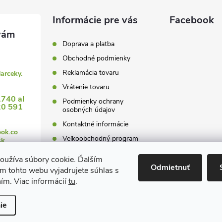
Informácie pre vás
Facebook
Doprava a platba
Obchodné podmienky
Reklamácia tovaru
darceky.
Vrátenie tovaru
1740 al
Podmienky ochrany
20 591
osobných údajov
Kontaktné informácie
ook.co
Veľkoobchodný program
sk
oužíva súbory cookie. Ďalším
Odmietnuť
m tohto webu vyjadrujete súhlas s
ním. Viac informácií
tu
.
 nastavenie cookies
ie