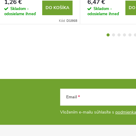
1,26 €
6,47 €
DO KOŠÍKA
DO
Skladom -
Skladom -
odosielame ihneď
odosielame ihneď
Kód:
D1868
Email
Vložením e-mailu súhlasíte s
podmienka