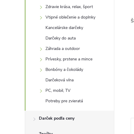
Zdravie krása, relax, šport
Vtipné oblečenie a doplnky
Š
Kancelárske darčeky
Darčeky do auta
Záhrada a outdoor
Prívesky, prstene a mince
Bonbóny a čokolády
Darčeková vína
PC, mobil, TV
Potreby pre zvieratá
Darček podľa ceny
–39 %
–41 %
Značky