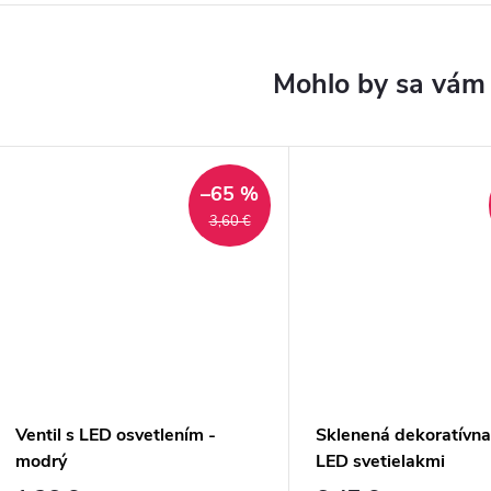
–65 %
3,60 €
Ventil s LED osvetlením -
Sklenená dekoratívna 
modrý
LED svetielakmi