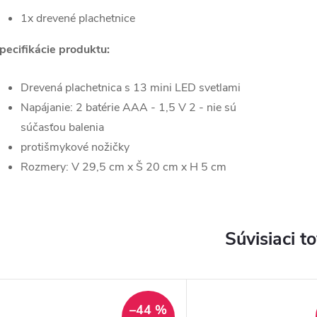
1x drevené plachetnice
pecifikácie produktu:
Drevená plachetnica s 13 mini LED svetlami
Napájanie: 2 batérie AAA - 1,5 V 2 - nie sú
súčasťou balenia
protišmykové nožičky
Rozmery: V 29,5 cm x Š 20 cm x H 5 cm
Súvisiaci t
–44 %