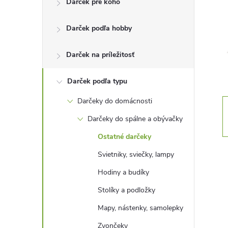
Darček pre koho
n
Darček podľa hobby
ý
p
Darček na príležitosť
a
Darček podľa typu
Darčeky do domácnosti
n
Darčeky do spálne a obývačky
e
Ostatné darčeky
Svietniky, sviečky, lampy
l
Hodiny a budíky
Stolíky a podložky
Mapy, nástenky, samolepky
Zvončeky