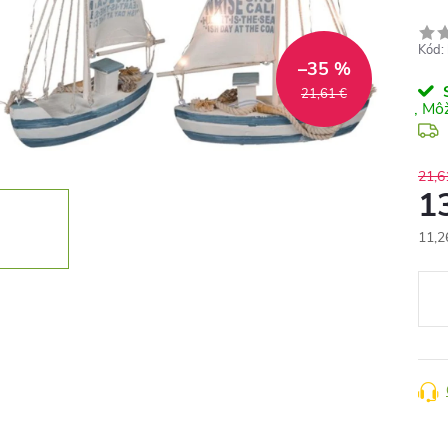
Kód:
–35 %
S
21,61 €
21,6
1
11,2
Jedn
cena