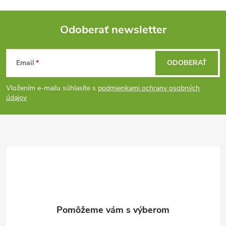
Odoberať newsletter
Z
Email
ODOBERAŤ
á
Vložením e-mailu súhlasíte s
podmienkami ochrany osobných
p
údajov
ä
t
i
e