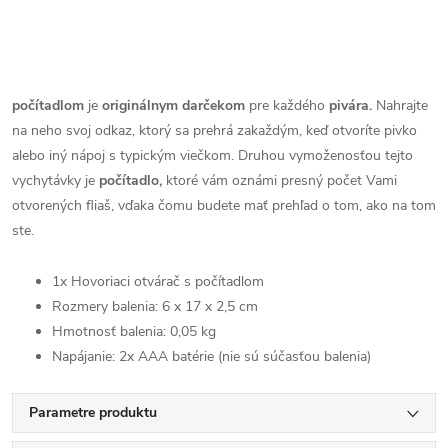
počítadlom
je
originálnym darčekom
pre každého
pivára.
Nahrajte
na neho svoj odkaz, ktorý sa prehrá zakaždým, keď otvoríte pivko
alebo iný nápoj s typickým viečkom. Druhou vymoženosťou tejto
vychytávky je
počítadlo,
ktoré vám oznámi presný počet Vami
otvorených fliaš, vďaka čomu budete mať prehľad o tom, ako na tom
ste.
1x Hovoriaci otvárač s počítadlom
Rozmery balenia: 6 x 17 x 2,5 cm
Hmotnosť balenia: 0,05 kg
Napájanie: 2x AAA batérie (nie sú súčasťou balenia)
Parametre produktu