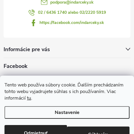
podpora
@
indarceky.sk
02 / 6436 1740 alebo 02/2220 5919
https://facebook.com/indarceky.sk
Informácie pre vás
Facebook
Prijímame online platby
Tento web používa súbory cookie. Ďalším prechádzaním
tohto webu vyjadrujete súhlas s ich používaním. Viac
informácií
tu
.
Nastavenie
Copyright 2026
Indarčeky.sk
. Všetky práva vyhradené.
Upraviť
nastavenie cookies
Odmietnuť