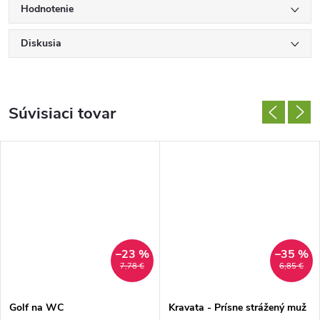
Hodnotenie
Diskusia
Súvisiaci tovar
–23 %
–35 %
7,78 €
6,85 €
Golf na WC
Kravata - Prísne strážený muž