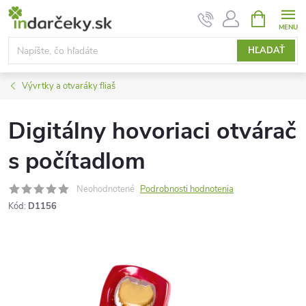
Prejsť
NÁKUPN
KOŠÍK
na
obsah
HĽADAŤ
Vývrtky a otvaráky fliaš
Digitálny hovoriaci otvárač
s počítadlom
Neohodnotené
Podrobnosti hodnotenia
Kód:
D1156