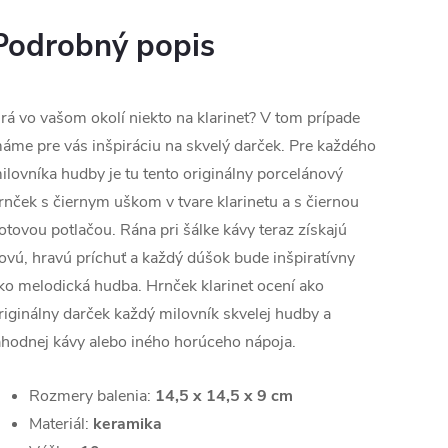
Podrobný popis
rá vo vašom okolí niekto na klarinet? V tom prípade
áme pre vás inšpiráciu na skvelý darček. Pre každého
ilovníka hudby je tu tento originálny porcelánový
rnček s čiernym uškom v tvare klarinetu a s čiernou
otovou potlačou. Rána pri šálke kávy teraz získajú
ovú, hravú príchuť a každý dúšok bude inšpiratívny
ko melodická hudba. Hrnček klarinet ocení ako
riginálny darček každý milovník skvelej hudby a
ahodnej kávy alebo iného horúceho nápoja.
Rozmery balenia:
14,5 x 14,5 x 9 cm
Materiál:
keramika