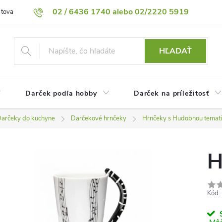
02 / 6436 1740 alebo 02/2220 5919
 tovaru
Vrátenie tovaru
Podmienky ochrany osobných údajov
HĽADAŤ
Darček podľa hobby
Darček na príležitosť
arčeky do kuchyne
Darčekové hrnčeky
Hrnčeky s Hudobnou temat
H
Kód:
S