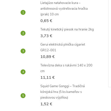
–35 %
–31 %
Lietajúce natahovacie kura –
17,08 €
17,14 €
antistresová vystreľovacia hračka
(prak) 10 cm
0,65 €
Tekutý kinetický piesok na hranie 2kg
3,73 €
Gerui elektrická plnička cigariet
GR12-001
k - čierny
Pneumatikový termo hrnček
10,89 €
Televízna deka s rukávmi 140 x 200
11,75 €
cm
DO KOŠÍKA
DO KOŠÍKA
Skladom -
11,11 €
neď
odosielame ihneď
Kód:
D0439
Kód:
D2044
Squid Game Gonggi – Tradičná
kórejská hra (5 ks kameňov s
pieskovou výplňou)
1,52 €