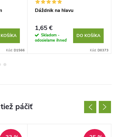
m
Dáždnik na hlavu
Plyšové
1,65 €
1,79 €
Skladom -
Sklad
 KOŠÍKA
DO KOŠÍKA
odosielame ihneď
odosielam
Kód:
D1566
Kód:
D0373