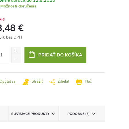
12.8.2026
Možnosti doručenia
6 €
3,48 €
6 € bez DPH
otková
:
PRIDAŤ DO KOŠÍKA
Opýtať sa
Strážiť
Zdieľať
Tlač
SÚVISIACE PRODUKTY
PODOBNÉ (7)