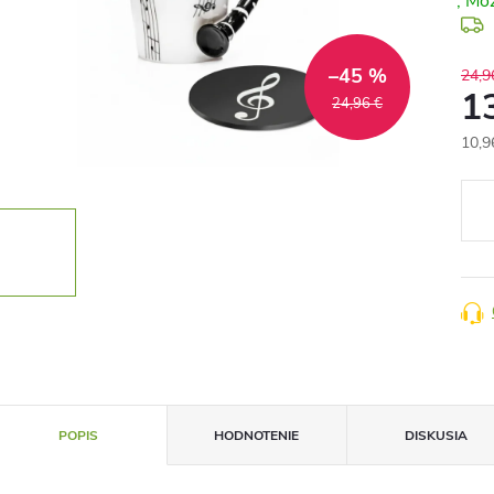
–45 %
24,9
1
24,96 €
10,9
Jedn
cena
POPIS
HODNOTENIE
DISKUSIA