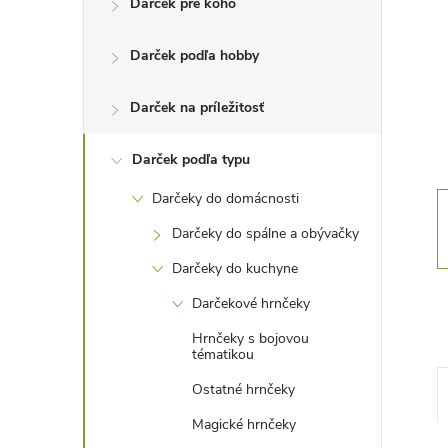
Darček pre koho
n
Darček podľa hobby
ý
p
Darček na príležitosť
a
Darček podľa typu
Darčeky do domácnosti
n
Darčeky do spálne a obývačky
e
Darčeky do kuchyne
Darčekové hrnčeky
l
Hrnčeky s bojovou
tématikou
Ostatné hrnčeky
Magické hrnčeky