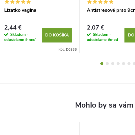
Lízatko vagína
Antistresové prso 9c
2,44 €
2,07 €
Skladom -
Skladom -
DO KOŠÍKA
DO
odosielame ihneď
odosielame ihneď
Kód:
D0938