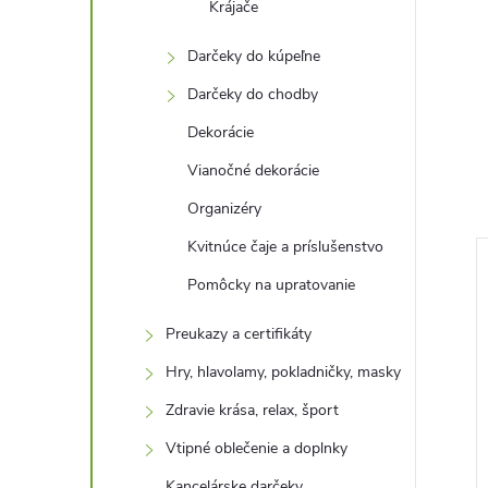
Krájače
Darčeky do kúpeľne
Darčeky do chodby
Dekorácie
Vianočné dekorácie
Organizéry
Kvitnúce čaje a príslušenstvo
–39 %
–41 %
Pomôcky na upratovanie
4,76 €
5,47 €
Preukazy a certifikáty
Hry, hlavolamy, pokladničky, masky
Zdravie krása, relax, šport
Vtipné oblečenie a doplnky
Kancelárske darčeky