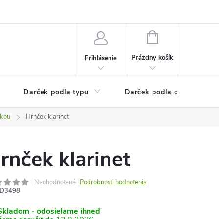
Kontaktné informácie
Veľkoobchodný program
NÁKUPNÝ
KOŠÍK
Prázdny košík
Prihlásenie
Darček podľa typu
Darček podľa ceny
ikou
Hrnček klarinet
rnček klarinet
Neohodnotené
Podrobnosti hodnotenia
D3498
kladom - odosielame ihneď