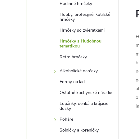
Rodinné hrnčeky
Hobby, profesijné, kutilské
hrnčeky
Hrnčeky so zvieratkami
H
Hrnčeky s Hudobnou
m
tematikou
m
Retro hrnčeky
h
Alkoholické darčeky
n
n
Formy na ľad
a
Ostatné kuchynské náradie
o
Lopáriky, denká a krájacie
l
dosky
Poháre
Soľničky a koreničky