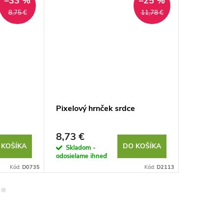
–33 %
–25 %
8,75 €
11,78 €
Pixelový hrnček srdce
Gitarový
gitara
8,73 €
14,99 
 KOŠÍKA
DO KOŠÍKA
Skladom -
Sklad
odosielame ihneď
odosielam
Kód:
D0735
Kód:
D2113