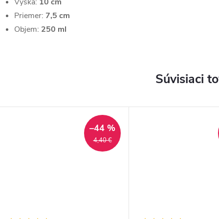
Výška:
10 cm
Priemer:
7,5 cm
Objem:
250 ml
Súvisiaci t
–44 %
4,40 €