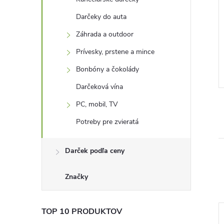
vodotryskom
Cestoviny penis
Darčeky do auta
Záhrada a outdoor
3,20 €
Prívesky, prstene a mince
Skladom -
DO KOŠÍKA
DO KOŠÍKA
neď
odosielame ihneď
Bonbóny a čokolády
Kód:
D2781
Kód:
D1247
Darčeková vína
PC, mobil, TV
Potreby pre zvieratá
Darček podľa ceny
Značky
TOP 10 PRODUKTOV