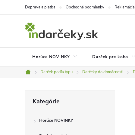
Prejsť
Doprava a platba
Obchodné podmienky
Reklamácia
na
obsah
Horúce NOVINKY
Darček pre koho
Darček podľa typu
Darčeky do domácnosti
D
Domov
B
Preskočiť
Kategórie
kategórie
o
Horúce NOVINKY
č