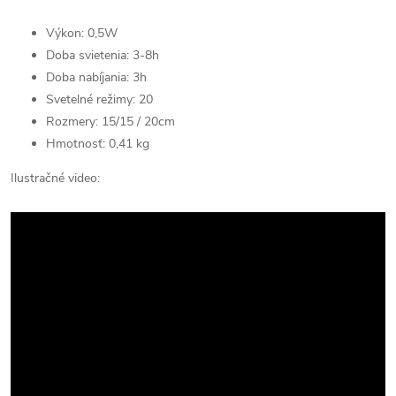
Výkon: 0,5W
Doba svietenia: 3-8h
Doba nabíjania: 3h
Svetelné režimy: 20
Rozmery: 15/15 / 20cm
Hmotnosť: 0,41 kg
Ilustračné video: