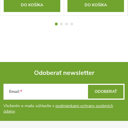
DO KOŠÍKA
DO KOŠÍKA
Odoberať newsletter
Z
Email
ODOBERAŤ
á
Vložením e-mailu súhlasíte s
podmienkami ochrany osobných
p
údajov