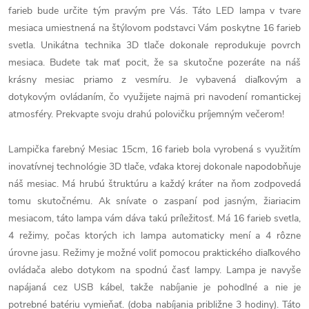
farieb bude určite tým pravým pre Vás. Táto LED lampa v tvare
mesiaca umiestnená na štýlovom podstavci Vám poskytne 16 farieb
svetla. Unikátna technika 3D tlače dokonale reprodukuje povrch
mesiaca. Budete tak mať pocit, že sa skutočne pozeráte na náš
krásny mesiac priamo z vesmíru. Je vybavená diaľkovým a
dotykovým ovládaním, čo využijete najmä pri navodení romantickej
atmosféry. Prekvapte svoju drahú polovičku príjemným večerom!
Lampička farebný Mesiac 15cm, 16 farieb bola vyrobená s využitím
inovatívnej technológie 3D tlače, vďaka ktorej dokonale napodobňuje
náš mesiac. Má hrubú štruktúru a každý kráter na ňom zodpovedá
tomu skutočnému. Ak snívate o zaspaní pod jasným, žiariacim
mesiacom, táto lampa vám dáva takú príležitosť. Má 16 farieb svetla,
4 režimy, počas ktorých ich lampa automaticky mení a 4 rôzne
úrovne jasu. Režimy je možné voliť pomocou praktického diaľkového
ovládača alebo dotykom na spodnú časť lampy. Lampa je navyše
napájaná cez USB kábel, takže nabíjanie je pohodlné a nie je
potrebné batériu vymieňať. (doba nabíjania približne 3 hodiny). Táto