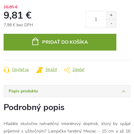
16,85 €
9,81 €
7,98 € bez DPH
Jednotková
cena:
PRIDAŤ DO KOŠÍKA
Opýtať sa
Strážiť
Zdieľať
Popis produktu
Podrobný popis
Hľadáte skutočne netradičný interiérový doplnok, ktorý by spájal
príjemné s užitočným? Lampička farebný Mesiac - 15 cm a až 16