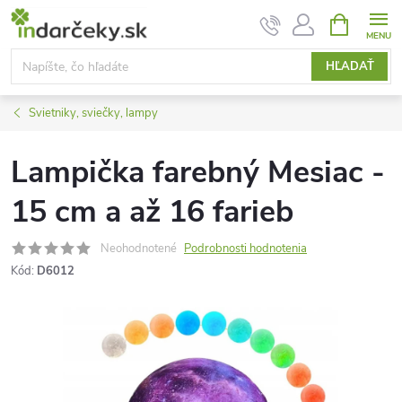
Prejsť
NÁKUPN
KOŠÍK
na
obsah
HĽADAŤ
Svietniky, sviečky, lampy
Lampička farebný Mesiac -
15 cm a až 16 farieb
Neohodnotené
Podrobnosti hodnotenia
Kód:
D6012