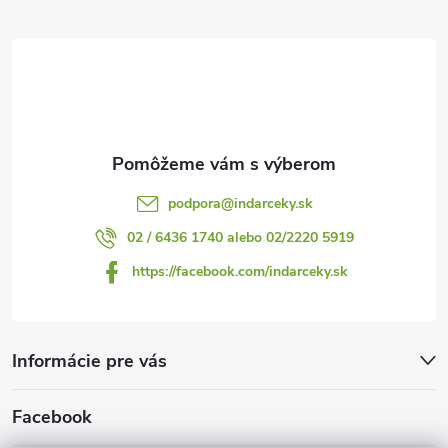
ä
t
i
e
podpora
@
indarceky.sk
02 / 6436 1740 alebo 02/2220 5919
https://facebook.com/indarceky.sk
Informácie pre vás
Facebook