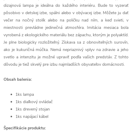
dizajnová lampa je ideálna do každého interiéru. Bude to vyzerať
pôsobivo v detskej izbe, spálni alebo v obývacej izbe. Môžete ju dať
večer na nočný stolík alebo na poličku nad ním, a keď svieti, v
miestnosti prevládne jedinečná atmosféra. Imitácia mesiaca bola
vyrobená z ekologického materiálu bez zápachu, ktorým je polyaktíd.
Je plne biologicky rozložiteľný. Získava sa z obnoviteľných surovín,
ako je kukuričná múčka. Nemá nepriaznivý vplyv na zdravie a jeho
svetlo a intenzitu je možné upraviť podľa vašich predstáv. Z tohto
dôvodu je tiež skvelý pre izbu najmladších obyvateľov domácnosti.
Obsah balenia:
1ks lampa
1ks diaľkový ovládač
1ks drevený stojan
1ks napájací kábel
Špecifikácie produktu: