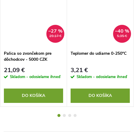
–27 %
–40 %
29,17 €
5,35 €
Palica so zvončekom pre
Teplomer do udiarne 0-250°C
dôchodcov - 5000 CZK
obrúsky
21,09 €
3,21 €
Skladom - odosielame ihneď
Skladom - odosielame ihneď
DO KOŠÍKA
DO KOŠÍKA