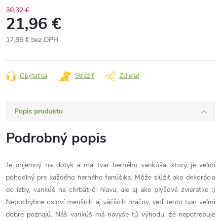
30,32 €
21,96 €
17,85 € bez DPH
Jednotková
cena:
Opýtať sa
Strážiť
Zdieľať
Popis produktu
Podrobný popis
Je príjemný na dotyk a má tvar herného vankúša, ktorý je veľmi
pohodlný pre každého herného fanúšika.
Môže slúžiť ako dekorácia
do izby, vankúš na chrbát či hlavu, ale aj ako plyšové zvieratko :)
Nepochybne osloví menších aj väčších hráčov, veď tento tvar veľmi
dobre poznajú.
Náš vankúš má navyše tú výhodu, že nepotrebuje