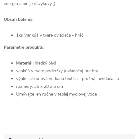
energiu a nie je návykový ;)
Obsah balenia:
1ks Vankúš v tvare ovládača - hráč
Parametre produktu:
Materiál
:
hladký plyš
vankúš v tvare podložky (ovládača) pre hry
výplň:
silikónová netkaná textília - pružná, nestláča sa
rozmery:
35 x 28 x 6
cm
Umývajte len ručne v teplej mydlovej vode