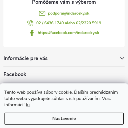
podpora
@
indarceky.sk
02 / 6436 1740 alebo 02/2220 5919
https://facebook.com/indarceky.sk
Informácie pre vás
Facebook
Prijímame online platby
Tento web používa súbory cookie. Ďalším prechádzaním
tohto webu vyjadrujete súhlas s ich používaním. Viac
informácií
tu
.
Nastavenie
Copyright 2026
Indarčeky.sk
. Všetky práva vyhradené.
Upraviť