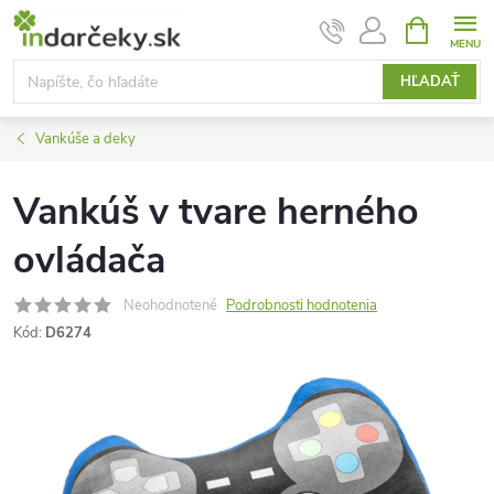
Prejsť
NÁKUPN
KOŠÍK
na
obsah
HĽADAŤ
Vankúše a deky
Vankúš v tvare herného
ovládača
Neohodnotené
Podrobnosti hodnotenia
Kód:
D6274