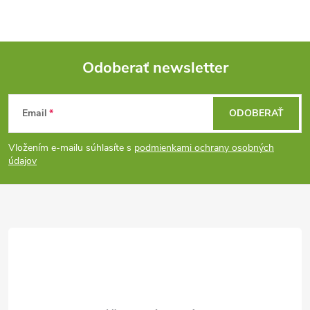
Odoberať newsletter
Z
Email
ODOBERAŤ
á
Vložením e-mailu súhlasíte s
podmienkami ochrany osobných
p
údajov
ä
t
i
e