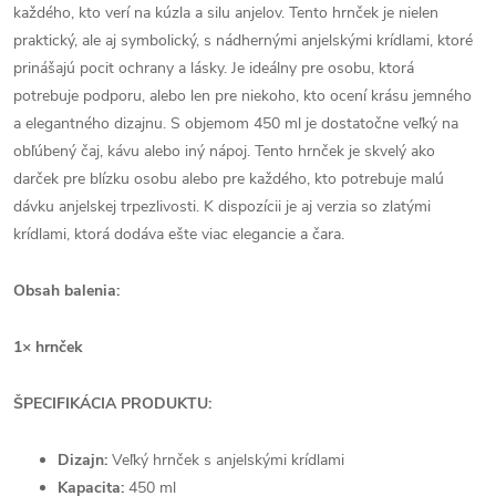
každého, kto verí na kúzla a silu anjelov. Tento hrnček je nielen
praktický, ale aj symbolický, s nádhernými anjelskými krídlami, ktoré
prinášajú pocit ochrany a lásky. Je ideálny pre osobu, ktorá
potrebuje podporu, alebo len pre niekoho, kto ocení krásu jemného
a elegantného dizajnu. S objemom 450 ml je dostatočne veľký na
obľúbený čaj, kávu alebo iný nápoj. Tento hrnček je skvelý ako
darček pre blízku osobu alebo pre každého, kto potrebuje malú
dávku anjelskej trpezlivosti. K dispozícii je aj verzia so zlatými
krídlami, ktorá dodáva ešte viac elegancie a čara.
Obsah balenia:
1× hrnček
ŠPECIFIKÁCIA PRODUKTU:
Dizajn:
Veľký hrnček s anjelskými krídlami
Kapacita:
450 ml