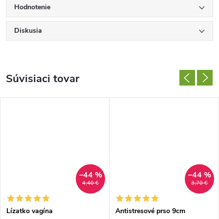
Hodnotenie
Diskusia
Súvisiaci tovar
–44 %
–44 %
4,40 €
3,70 €
Lízatko vagína
Antistresové prso 9cm