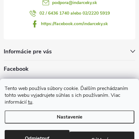
podpora
@
indarceky.sk
02 / 6436 1740 alebo 02/2220 5919
https://facebook.com/indarceky.sk
Informácie pre vás
Facebook
Prijímame online platby
Tento web používa súbory cookie. Ďalším prechádzaním
tohto webu vyjadrujete súhlas s ich používaním. Viac
informácií
tu
.
Nastavenie
Copyright 2026
Indarčeky.sk
. Všetky práva vyhradené.
Upraviť
nastavenie cookies
Odmietnuť