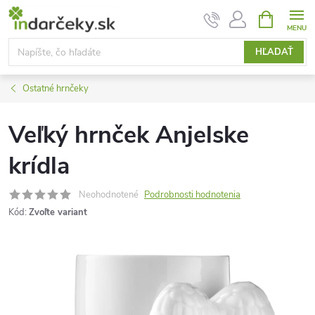
Prejsť
NÁKUPN
KOŠÍK
na
obsah
HĽADAŤ
Ostatné hrnčeky
Veľký hrnček Anjelske
krídla
Neohodnotené
Podrobnosti hodnotenia
Kód:
Zvoľte variant