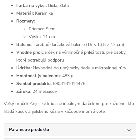
Farba na výber:
Biela, Zlatá
Materiál:
Keramika
Rozmery:
Priemer: 9 cm
Výška: 11 cm
Balenie:
Farebné darčekové balenie (15 × 13,5 × 12 cm)
Vhodné pre:
Darček na výnimočné príležitosti, pre osoby,
ktoré potrebujú podporu
Údržba:
Nevhodné do umývačky riadu a mikrovlnnej rúry
Hmotnosť (s balením):
483 g
Symbol produktu:
5903181014475
Záruka:
24 mesiacov
Veľký hrnček Anjelské krídla je ideálnym darčekom pre každého, kto
hľadá kúsok anjelského kúzla v každodennom živote.
Parametre produktu