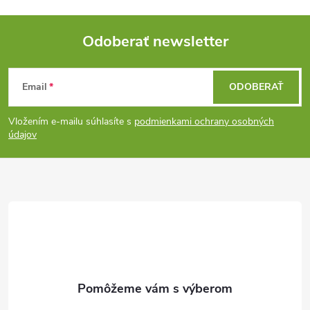
Odoberať newsletter
Z
Email
ODOBERAŤ
á
Vložením e-mailu súhlasíte s
podmienkami ochrany osobných
p
údajov
ä
t
i
e