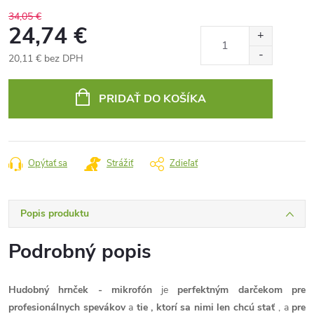
34,05 €
24,74 €
20,11 € bez DPH
Jednotková
cena:
PRIDAŤ DO KOŠÍKA
Opýtať sa
Strážiť
Zdieľať
Popis produktu
Podrobný popis
Hudobný hrnček - mikrofón
je
perfektným darčekom pre
profesionálnych spevákov
a
tie , ktorí sa nimi len chcú stať
, a
pre