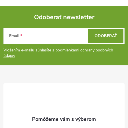
Odoberať newsletter
Z
Email
ODOBERAŤ
á
Vložením e-mailu súhlasíte s
podmienkami ochrany osobných
p
údajov
ä
t
i
e