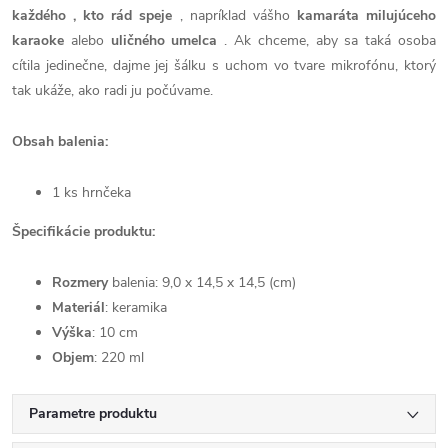
každého , kto rád speje
, napríklad vášho
kamaráta milujúceho
karaoke
alebo
uličného umelca
.
Ak chceme, aby sa taká osoba
cítila jedinečne, dajme jej šálku s uchom vo tvare mikrofónu, ktorý
tak ukáže, ako radi ju počúvame.
Obsah balenia:
1 ks hrnčeka
Špecifikácie produktu:
Rozmery
balenia:
9,0 x 14,5 x 14,5 (cm)
Materiál
: keramika
Výška
: 10 cm
Objem
: 220 ml
Parametre produktu