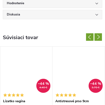
Hodnotenie
Diskusia
Súvisiaci tovar
–44 %
–44 %
4,40 €
3,70 €
Lízatko vagína
Antistresové prso 9cm