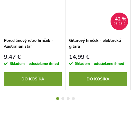
–42 %
26,28 €
Porcelánový retro hrnček -
Gitarový hrnček - elektrická
Australian star
gitara
9,47 €
14,99 €
Skladom - odosielame ihneď
Skladom - odosielame ihneď
DO KOŠÍKA
DO KOŠÍKA