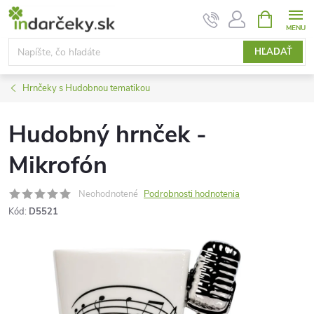
Prejsť
NÁKUPN
KOŠÍK
na
obsah
HĽADAŤ
Hrnčeky s Hudobnou tematikou
Hudobný hrnček -
Mikrofón
Neohodnotené
Podrobnosti hodnotenia
Kód:
D5521