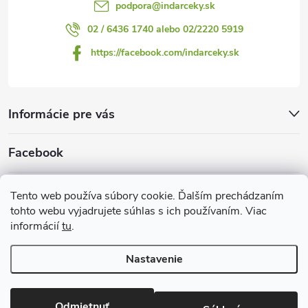
podpora
@
indarceky.sk
02 / 6436 1740 alebo 02/2220 5919
https://facebook.com/indarceky.sk
Informácie pre vás
Facebook
Prijímame online platby
Tento web používa súbory cookie. Ďalším prechádzaním
tohto webu vyjadrujete súhlas s ich používaním. Viac
informácií
tu
.
Nastavenie
Copyright 2026
Indarčeky.sk
. Všetky práva vyhradené.
Upraviť
nastavenie cookies
Odmietnuť